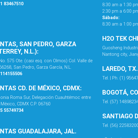
81 83467510
8:30 am a 1:30 p
2:30 pm a 6:00 p
Sábado:
8:30 am a 1:00 p
H2O TEK CH
ENTAS, SAN PEDRO, GARZA
Guosheng Industri
ERREY, N.L.):
Nantong city, Jian
No. 575 Ote. (casi esq. con Olmos) Col. Valle de
 66268, San Pedro, Garza García, N.L.
LAREDO, TX
8114155506
Tel. | Ph. (1) 956
ENTAS CD. DE MÉXICO, CDMX:
BOGOTÁ, C
olonia Roma Sur, Delegación Cuauhtémoc entre
Tel. (57) 1489823
de México, CDMX C.P. 06760
55 55749734
SANTIAGO DE
Tel. (56) 2258320
ENTAS GUADALAJARA, JAL.