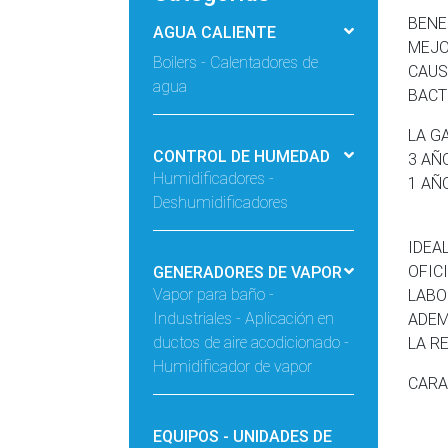
BENE
AGUA CALIENTE
MEJO
Boilers - Calentadores de
CAUS
agua
BACT
LA G
CONTROL DE HUMEDAD
3 AÑ
Humidificadores -
1 AÑ
Deshumidificadores
IDEA
OFIC
GENERADORES DE VAPOR
Vapor para baño -
LABO
Industriales - Aplicación en
ADEM
ductos de aire acodicionado -
LA R
Humidificador de vapor
CARA
EQUIPOS - UNIDADES DE