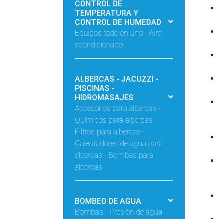
CONTROL DE
TEMPERATURA Y
CONTROL DE HUMEDAD
Equipos todo en uno - Aire
acondicionado
ALBERCAS - JACUZZI -
PISCINAS -
HIDROMASAJES
Accesorios para albercas -
Químicos para albercas -
Filtros para albercas -
Calentadores de agua para
albercas - Bombas para
albercas
BOMBEO DE AGUA
Bombas - Presión de agua