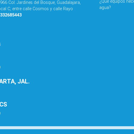
¿Qué equipos nece
 966 Col. Jardines del Bosque, Guadalajara,
agua?
ocal C, entre calle Cosmos y calle Rayo
3332685443
8
0
RTA, JAL.
1
BCS
0