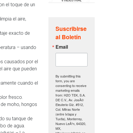
on el toque de un
impia el aire,
Suscribirse
taje exacto de
al Boletín
Email
peratura – usando
os causados por el
l aire que pueden
By submitting this
form, you are
icamente cuando el
consenting to receive
marketing emails
from: H2O TEK, S.A.
olor fresco.
DE C.V., Av. JosÃ©
an de moho, hongos
Eleuterio Glz. #512,
Col. Mitras Norte
(entre Ixtapa y
ndo su tanque de
Tuxtla), Monterrey,
Nuevo LeÃ³n, 64320,
ubo de agua.
MX,
caduras – La
http://www.h2otek.co