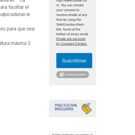
m. You can revoke
a facilitar el
your consent to
salpicaduras le
receive emails at any
time by using the
SafeUnsubscribe®
les para que sea
link, found at the
bottom of every email.
Emails are serviced
altura máxma 3
by Constant Contact.
Suscribirse