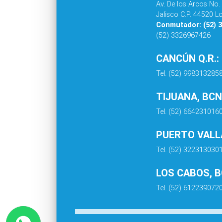
Av. De los Arcos No.
Jalisco C.P. 44520 L
Conmutador: (52) 
(52) 3326967426
CANCÚN Q.R.:
Tel. (52) 998313285
TIJUANA, BCN
Tel. (52) 664231016
PUERTO VALLA
Tel. (52) 322313030
LOS CABOS, 
Tel. (52) 612239072