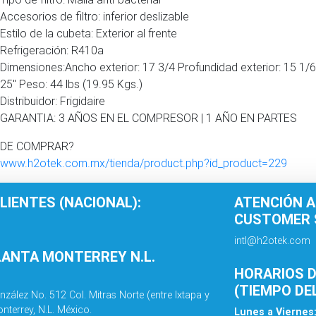
Accesorios de filtro: inferior deslizable
Estilo de la cubeta: Exterior al frente
Refrigeración: R410a
Dimensiones:Ancho exterior: 17 3/4 Profundidad exterior: 15 1/6″ 
25″ Peso: 44 lbs (19.95 Kgs.)
Distribuidor: Frigidaire
GARANTIA: 3 AÑOS EN EL COMPRESOR | 1 AÑO EN PARTES
DE COMPRAR?
//www.h2otek.com.mx/tienda/product.php?id_product=229
LIENTES (NACIONAL):
ATENCIÓN A
CUSTOMER S
intl@h2otek.com
LANTA MONTERREY N.L.
HORARIOS D
(TIEMPO DE
nzález No. 512 Col. Mitras Norte (entre Ixtapa y
nterrey, N.L. México.
Lunes a Viernes