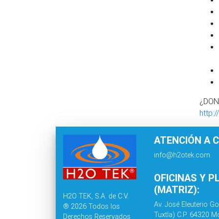
¿DON
http:
ATENCIÓN A C
info@h2otek.com
OFICINAS Y P
(MATRIZ):
H2O TEK, S.A. de C.V.
Av. José Eleuterio Go
® 2026 Todos los
Tuxtla) C.P. 64320 Mo
Derechos Reservados