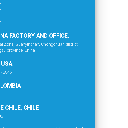
m
m
m
INA FACTORY AND OFFICE:
al Zone, Guanyinshan, Chongchuan district,
gsu province, China
. USA
4772845
OLOMBIA
4
 CHILE, CHILE
05