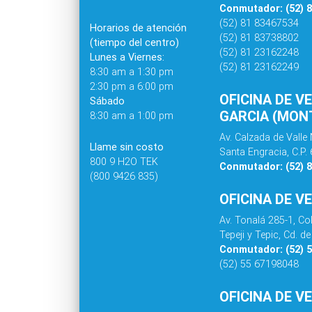
Conmutador: (52) 
(52) 81 83467534
Horarios de atención
(52) 81 83738802
(tiempo del centro)
(52) 81 23162248
Lunes a Viernes:
(52) 81 23162249
8:30 am a 1:30 pm
2:30 pm a 6:00 pm
OFICINA DE V
Sábado
GARCIA (MONT
8:30 am a 1:00 pm
Av. Calzada de Valle 
Llame sin costo
Santa Engracia, C.P.
800 9 H2O TEK
Conmutador: (52) 
(800 9426 835)
OFICINA DE V
Av. Tonalá 285-1, C
Tepeji y Tepic, Cd. 
Conmutador: (52) 
(52) 55 67198048
OFICINA DE V