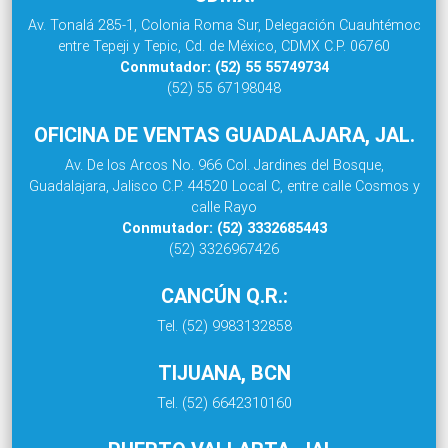
Av. Tonalá 285-1, Colonia Roma Sur, Delegación Cuauhtémoc
entre Tepeji y Tepic, Cd. de México, CDMX C.P. 06760
Conmutador: (52) 55 55749734
(52) 55 67198048
OFICINA DE VENTAS GUADALAJARA, JAL.
Av. De los Arcos No. 966 Col. Jardines del Bosque,
Guadalajara, Jalisco C.P. 44520 Local C, entre calle Cosmos y
calle Rayo
Conmutador: (52) 3332685443
(52) 3326967426
CANCÚN Q.R.:
Tel. (52) 9983132858
TIJUANA, BCN
Tel. (52) 6642310160