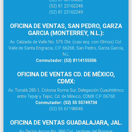
(52) 81 23162248
(52) 81 23162249
OFICINA DE VENTAS, SAN PEDRO, GARZA
GARCIA (MONTERREY, N.L.):
Av. Calzada de Valle No. 575 Ote. (casi esq. con Olmos) Col.
Valle de Santa Engracia, C.P. 66268, San Pedro, Garza García,
N.L.
Conmutador: (52) 8114155506
OFICINA DE VENTAS CD. DE MÉXICO,
CDMX:
Av. Tonalá 285-1, Colonia Roma Sur, Delegación Cuauhtémoc
entre Tepeji y Tepic, Cd. de México, CDMX C.P. 06760
Conmutador: (52) 55 55749734
(52) 55 67198048
OFICINA DE VENTAS GUADALAJARA, JAL.
Av. De los Arcos No. 966 Col. Jardines del Bosque,