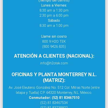
(tiempo del centro)
Lunes a Viernes:
8:30 am a 1:30 pm
2:30 pm a 6:00 pm
Sábado
8:30 am a 1:00 pm
Llame sin costo
800 9 H2O TEK
(800 9426 835)
ATENCIÓN A CLIENTES (NACIONAL):
info@h2otek.com
OFICINAS Y PLANTA MONTERREY N.L.
(MATRIZ):
Av. José Eleuterio González No. 512 Col. Mitras Norte (entre
Ixtapa y Tuxtla) C.P. 64320 Monterrey, N.L. México.
Conmutador: (52) 81 83467510
(52) 81 83467534
(52) 81 83738802