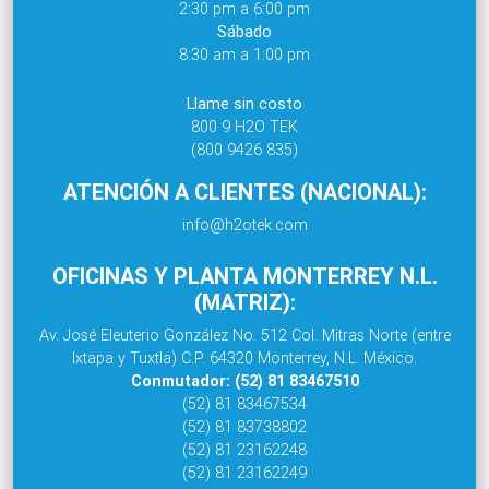
2:30 pm a 6:00 pm
Sábado
8:30 am a 1:00 pm
Llame sin costo
800 9 H2O TEK
(800 9426 835)
ATENCIÓN A CLIENTES (NACIONAL):
info@h2otek.com
OFICINAS Y PLANTA MONTERREY N.L.
(MATRIZ):
Av. José Eleuterio González No. 512 Col. Mitras Norte (entre
Ixtapa y Tuxtla) C.P. 64320 Monterrey, N.L. México.
Conmutador: (52) 81 83467510
(52) 81 83467534
(52) 81 83738802
(52) 81 23162248
(52) 81 23162249