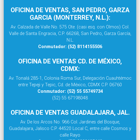
OFICINA DE VENTAS, SAN PEDRO, GARZA
GARCIA (MONTERREY, N.L.):
Av. Calzada de Valle No. 575 Ote. (casi esq. con Olmos) Col.
Valle de Santa Engracia, C.P. 66268, San Pedro, Garza García,
N.L.
Conmutador: (52) 8114155506
OFICINA DE VENTAS CD. DE MÉXICO,
CDMX:
Av. Tonalá 285-1, Colonia Roma Sur, Delegación Cuauhtémoc
entre Tepeji y Tepic, Cd. de México, CDMX C.P. 06760
Conmutador: (52) 55 55749734
(52) 55 67198048
OFICINA DE VENTAS GUADALAJARA, JAL.
Av. De los Arcos No. 966 Col. Jardines del Bosque,
Guadalajara, Jalisco C.P. 44520 Local C, entre calle Cosmos y
calle Rayo