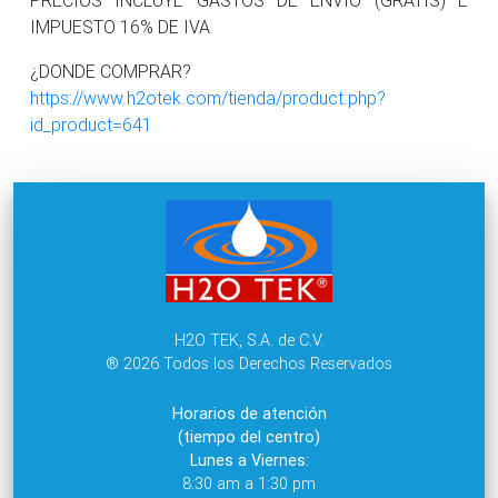
IMPUESTO 16% DE IVA
¿DONDE COMPRAR?
https://www.h2otek.com/tienda/product.php?
id_product=641
H2O TEK, S.A. de C.V.
® 2026 Todos los Derechos Reservados
Horarios de atención
(tiempo del centro)
Lunes a Viernes:
8:30 am a 1:30 pm