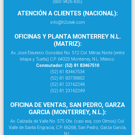
(800 9426 835)
ATENCIÓN A CLIENTES (NACIONAL):
info@h2otek.com
OFICINAS Y PLANTA MONTERREY N.L.
(MATRIZ):
Av. José Eleuterio González No. 512 Col. Mitras Norte (entre
Ixtapa y Tuxtla) C.P. 64320 Monterrey, N.L. México.
Conmutador: (52) 81 83467510
(52) 81 83467534
(52) 81 83738802
(52) 81 23162248
(52) 81 23162249
OFICINA DE VENTAS, SAN PEDRO, GARZA
GARCIA (MONTERREY, N.L.):
Av. Calzada de Valle No. 575 Ote. (casi esq. con Olmos) Col.
Valle de Santa Engracia, C.P. 66268, San Pedro, Garza García,
N.L.