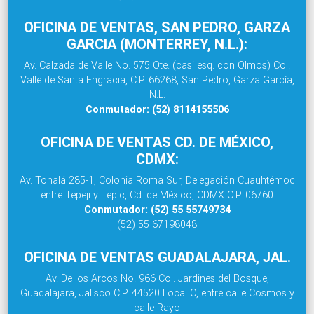
OFICINA DE VENTAS, SAN PEDRO, GARZA
GARCIA (MONTERREY, N.L.):
Av. Calzada de Valle No. 575 Ote. (casi esq. con Olmos) Col.
Valle de Santa Engracia, C.P. 66268, San Pedro, Garza García,
N.L.
Conmutador: (52) 8114155506
OFICINA DE VENTAS CD. DE MÉXICO,
CDMX:
Av. Tonalá 285-1, Colonia Roma Sur, Delegación Cuauhtémoc
entre Tepeji y Tepic, Cd. de México, CDMX C.P. 06760
Conmutador: (52) 55 55749734
(52) 55 67198048
OFICINA DE VENTAS GUADALAJARA, JAL.
Av. De los Arcos No. 966 Col. Jardines del Bosque,
Guadalajara, Jalisco C.P. 44520 Local C, entre calle Cosmos y
calle Rayo