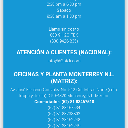
2:30 pm a 6:00 pm
Sábado
8:30 am a 1:00 pm
Llame sin costo
800 9 H2O TEK
(800 9426 835)
ATENCIÓN A CLIENTES (NACIONAL):
info@h2otek.com
OFICINAS Y PLANTA MONTERREY N.L.
(MATRIZ):
Av. José Eleuterio González No. 512 Col. Mitras Norte (entre
Ixtapa y Tuxtla) C.P. 64320 Monterrey, N.L. México.
Conmutador: (52) 81 83467510
(52) 81 83467534
(52) 81 83738802
(52) 81 23162248
(52) 81 23162249