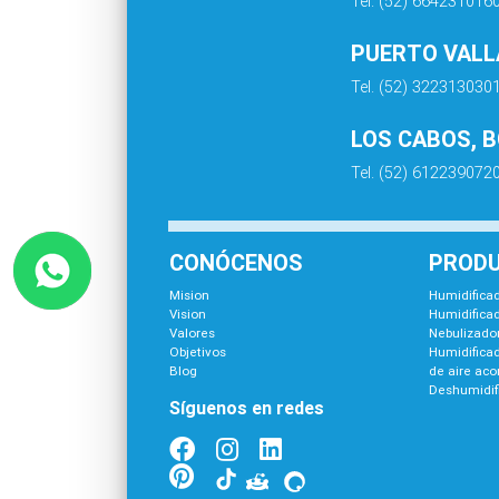
Tel. (52) 664231016
PUERTO VALLA
Tel. (52) 322313030
LOS CABOS, 
Tel. (52) 612239072
CONÓCENOS
PROD
Mision
Humidificad
Vision
Humidificad
Valores
Nebulizador
Objetivos
Humidifica
Blog
de aire ac
Deshumidif
Síguenos en redes