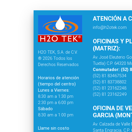
ATENCIÓN A C
info@h2otek.com
OFICINAS Y P
(MATRIZ):
H2O TEK, S.A. de C.V.
Av. José Eleuterio Go
® 2026 Todos los
Tuxtla) C.P. 64320 Mo
Derechos Reservados
Conmutador: (52) 
(52) 81 83467534
Horarios de atención
(52) 81 83738802
(tiempo del centro)
(52) 81 23162248
Lunes a Viernes:
(52) 81 23162249
8:30 am a 1:30 pm
2:30 pm a 6:00 pm
OFICINA DE V
Sábado
GARCIA (MONT
8:30 am a 1:00 pm
Av. Calzada de Valle 
Llame sin costo
Santa Engracia, C.P.