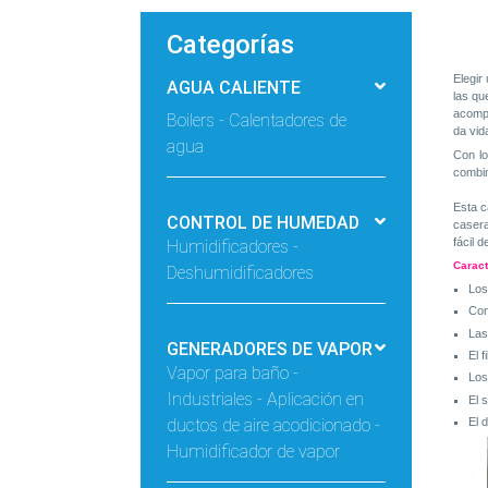
Categorías
Elegir
AGUA CALIENTE
las qu
acompa
Boilers - Calentadores de
da vid
agua
Con lo
combin
Esta c
CONTROL DE HUMEDAD
casera
Humidificadores -
fácil d
Caract
Deshumidificadores
Los
Con
Las
GENERADORES DE VAPOR
El 
Vapor para baño -
Los
Industriales - Aplicación en
El 
ductos de aire acodicionado -
El 
Humidificador de vapor