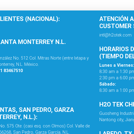
LIENTES (NACIONAL):
ATENCIÓN A
CUSTOMER S
intl@h2otek.com
LANTA MONTERREY N.L.
HORARIOS D
(TIEMPO DE
nzález No. 512 Col. Mitras Norte (entre Ixtapa y
nterrey, N.L. México.
Lunes a Viernes
81 83467510
8:30 am a 1:30 p
2:30 pm a 6:00 p
Sábado:
8:30 am a 1:00 p
H2O TEK CH
ENTAS, SAN PEDRO, GARZA
Guosheng Industri
ERREY, N.L.):
Nantong city, Jian
No. 575 Ote. (casi esq. con Olmos) Col. Valle de
 66268, San Pedro, Garza García, N.L.
LAREDO, TX