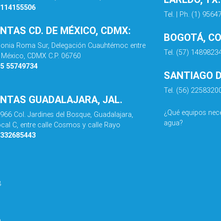
8114155506
Tel. | Ph. (1) 956
ENTAS CD. DE MÉXICO, CDMX:
BOGOTÁ, C
olonia Roma Sur, Delegación Cuauhtémoc entre
Tel. (57) 1489823
de México, CDMX C.P. 06760
55 55749734
SANTIAGO DE
Tel. (56) 2258320
ENTAS GUADALAJARA, JAL.
¿Qué equipos nece
 966 Col. Jardines del Bosque, Guadalajara,
agua?
ocal C, entre calle Cosmos y calle Rayo
3332685443
8