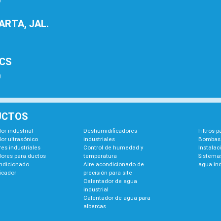
0
RTA, JAL.
1
BCS
0
UCTOS
or industrial
Deshumidificadores
Filtros 
or ultrasónico
industriales
Bombas 
es industriales
Control de humedad y
Instalac
dores para ductos
temperatura
Sistemas
ondicionado
Aire acondicionado de
agua ind
icador
precisión para site
Calentador de agua
industrial
Calentador de agua para
albercas