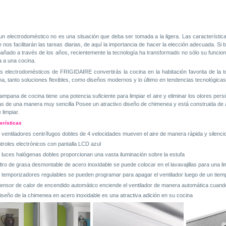
 un electrodoméstico no es una situación que deba ser tomada a la ligera. Las característi
e nos facilitarán las tareas diarias, de aquí la importancia de hacer la elección adecuada. Si
ñado a través de los años, recientemente la tecnología ha transformado no sólo su funcional
a a una cocina.
s electrodomésticos de FRIGIDAIRE convertirás la cocina en la habitación favorita de la
a, tanto soluciones flexibles, como diseños modernos y lo último en tendencias tecnológicas
ampana de cocina tiene una potencia suficiente para limpiar el aire y eliminar los olores per
s de una manera muy sencilla Posee un atractivo diseño de chimenea y está construida de 
e limpiar.
erísticas
 ventiladores centrífugos dobles de 4 velocidades mueven el aire de manera rápida y silenci
troles electrónicos con pantalla LCD azul
 luces halógenas dobles proporcionan una vasta iluminación sobre la estufa
filtro de grasa desmontable de acero inoxidable se puede colocar en el lavavajillas para una l
 temporizadores regulables se pueden programar para apagar el ventilador luego de un tiem
sensor de calor de encendido automático enciende el ventilador de manera automática cuando
diseño de la chimenea en acero inoxidable es una atractiva adición en su cocina