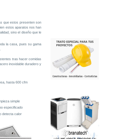
cas que estos presenten son
 bien estos aparatos nos han
idad, sino el diseño que le
 toda la casa, pues su gama
.
sistentes tras hacer comidas
acero inoxidable duradero y
osa, hasta 600 cfm
impieza simple
po especificado
 detecta calor