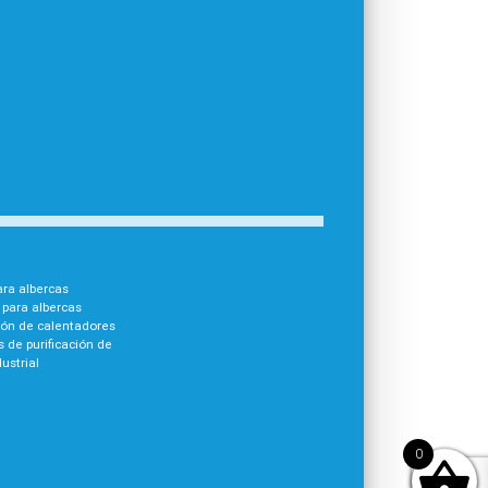
para albercas
para albercas
ión de calentadores
 de purificación de
ustrial
0