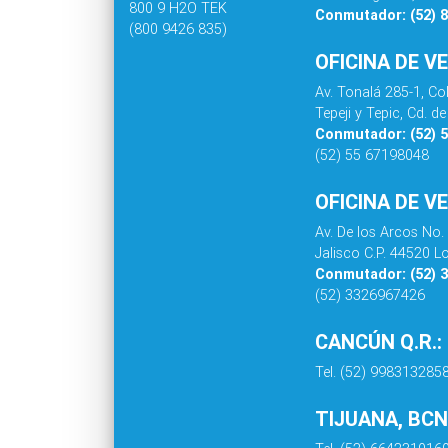
800 9 H2O TEK
Conmutador: (52) 
(800 9426 835)
OFICINA DE V
Av. Tonalá 285-1, C
Tepeji y Tepic, Cd. 
Conmutador: (52) 
(52) 55 67198048
OFICINA DE V
Av. De los Arcos No.
Jalisco C.P. 44520 L
Conmutador: (52) 
(52) 3326967426
CANCÚN Q.R.:
Tel. (52) 998313285
TIJUANA, BCN