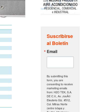
Suscribirse
al Boletín
Email
By submitting this
form, you are
consenting to receive
marketing emails
from: H2O TEK, S.A.
DE C.V., Av. JosÃ©
Eleuterio Glz. #512,
Col. Mitras Norte
(entre Ixtapa y
Tuxtla), Monterrey,