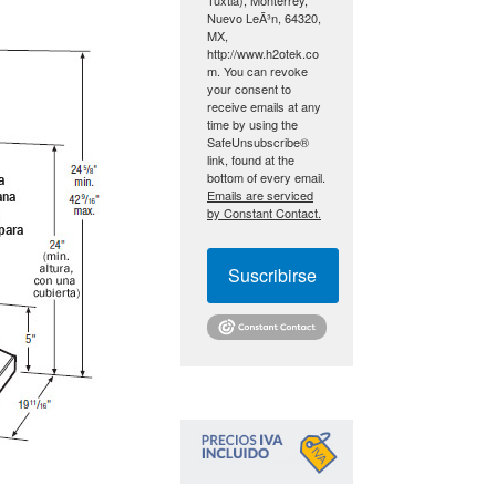
Nuevo LeÃ³n, 64320,
MX,
http://www.h2otek.co
m. You can revoke
your consent to
receive emails at any
time by using the
SafeUnsubscribe®
link, found at the
bottom of every email.
Emails are serviced
by Constant Contact.
Suscribirse