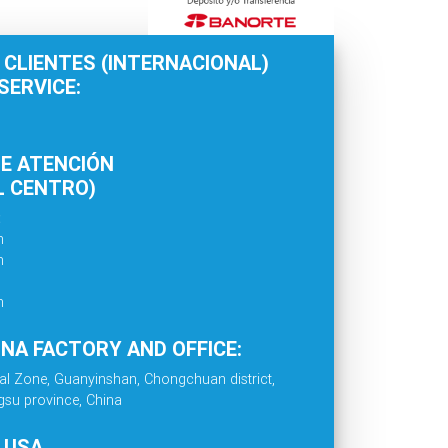
 CLIENTES (INTERNACIONAL)
ERVICE:
E ATENCIÓN
L CENTRO)
:
m
m
m
INA FACTORY AND OFFICE:
al Zone, Guanyinshan, Chongchuan district,
gsu province, China
. USA