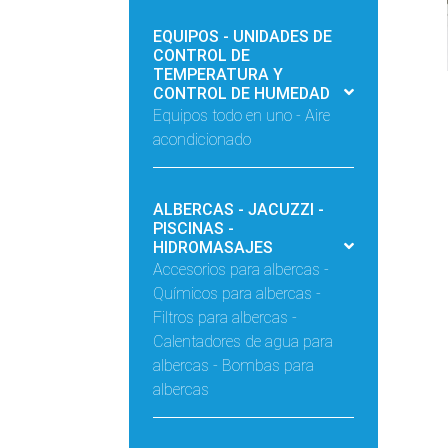
EQUIPOS - UNIDADES DE
CONTROL DE
TEMPERATURA Y
CONTROL DE HUMEDAD
Equipos todo en uno - Aire
acondicionado
ALBERCAS - JACUZZI -
PISCINAS -
HIDROMASAJES
Accesorios para albercas -
Químicos para albercas -
Filtros para albercas -
Calentadores de agua para
albercas - Bombas para
albercas