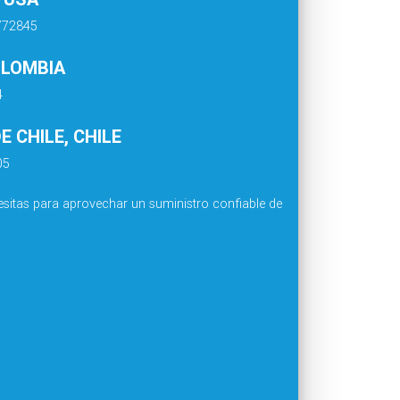
4772845
OLOMBIA
4
 CHILE, CHILE
05
sitas para aprovechar un suministro confiable de