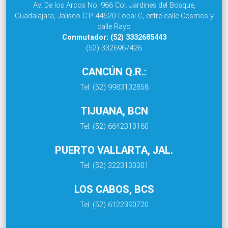
Av. De los Arcos No. 966 Col. Jardines del Bosque,
Guadalajara, Jalisco C.P. 44520 Local C, entre calle Cosmos y
calle Rayo
Conmutador: (52) 3332685443
(52) 3326967426
CANCÚN Q.R.:
Tel. (52) 9983132858
TIJUANA, BCN
Tel. (52) 6642310160
PUERTO VALLARTA, JAL.
Tel. (52) 3223130301
LOS CABOS, BCS
Tel. (52) 6122390720