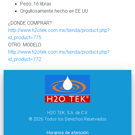
Peso: 16 libras
Orgullosamente hecho en EE.UU
¿DONDE COMPRAR?
http://www.h2otek.com.mx/tienda/product.php?
id_product=775
OTRO MODELO
http://www.h2otek.com.mx/tienda/product.php?
id_product=772
H2O TEK, S.A. de C.V.
® 2026 Todos los Derechos Reservados
Horarios de atención