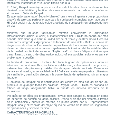
ingenieros, instaladores y usuarios finales por igual.
En 1948, Raypak introdujo la primera caldera de tubo de cobre con aletas rectas
diseñado con fiabilidad y facilidad de servicio en mente. La tradición continúa con
el modelo Hi Delta de Raypak.
Es quemador patentado “Security blanket” una mejora ingeniosa que proporciona
una vía de aire-gas perfeccionado para la combustión completa, que hace que el
Hi Delta sealal más adaptable caldera sellada de combustión en el mercado hoy
en día.
Mientras que muchos fabricantes afirman conveniente la eliminación
intercambiador simple, el calor, el mantenimiento del Hi Delta no podría ser más
sencillo. Sólo tiene que abrir la unidad desde el frente y deslizar hacia fuera los
corredores integrados. Agregando a la facilidad de uso del Hi Delta, el centro de
diagnóstico de a bordo. En caso de un problema de funcionamiento, esta mejora
clave permite a un técnico revisar rápidamente la totalidad del historial de fallas
de la unidad, es fácil de entender “Inglés real”. No hay códigos crípticos que
tratar. Nuestro centro de diagnóstico incluso ofrece posibles soluciones para el
problema en cuestión.
La familia de productos Hi Delta cubre toda la gama de aplicaciones tanto en
interiores como al aire libre, incluida la calefacción, calentamiento de proceso,
calentamiento de piscinas y calefacción de agua caliente sanitaria. Cuando se
instala en el interior, la versatilidad del Hi Delta se revela en pequeños diámetros
de ventilación, ventilación directa y la conveniencia de apilamiento sin un mayor
impacto.
El enfoque de Raypak en la satisfacción del cliente va más allá del diseño del
producto. Al igual que todas las calderas Raypak, cada Hi Delta es probada en
fábrica al fuego, asegurando fiable la puesta en marcha después de la
instalación.
Por más de 60 años, los profesionales Raypak han ganado su reputación como
los expertos de gestión del agua caliente. Desde el diseño del sistema a través
de la instalación y puesta en marcha, se puede contar con su Representante
Raypak local y el respaldo del mejor equipo de ventas de la industria, ingenieros
de aplicaciones y servicio técnico.
CARACTERISTICAS PRINCIPALES: