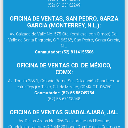
(52) 81 23162249
OFICINA DE VENTAS, SAN PEDRO, GARZA
GARCIA (MONTERREY, N.L.):
Av. Calzada de Valle No. 575 Ote. (casi esq. con Olmos) Col.
Valle de Santa Engracia, C.P. 66268, San Pedro, Garza García,
N.L.
Conmutador: (52) 8114155506
OFICINA DE VENTAS CD. DE MÉXICO,
CDMX:
Av. Tonalá 285-1, Colonia Roma Sur, Delegación Cuauhtémoc
entre Tepeji y Tepic, Cd. de México, CDMX C.P. 06760
Conmutador: (52) 55 55749734
(52) 55 67198048
OFICINA DE VENTAS GUADALAJARA, JAL.
Av. De los Arcos No. 966 Col. Jardines del Bosque,
Guadalajara, Jalisco C.P. 44520 Local C, entre calle Cosmos y