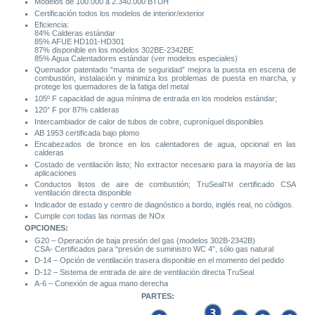
Modelos de 100.000 a 2.340.000 BTUH
Certificación todos los modelos de interior/exterior
Eficiencia:
84% Calderas estándar
85% AFUE HD101-HD301
87% disponible en los modelos 302BE-2342BE
85% Agua Calentadores estándar (ver modelos especiales)
Quemador patentado “manta de seguridad” mejora la puesta en escena de
combustión, instalación y minimiza los problemas de puesta en marcha, y
protege los quemadores de la fatiga del metal
105º F capacidad de agua mínima de entrada en los modelos estándar;
120° F por 87% calderas
Intercambiador de calor de tubos de cobre, cuproníquel disponibles
AB 1953 certificada bajo plomo
Encabezados de bronce en los calentadores de agua, opcional en las
calderas
Costado de ventilación listo; No extractor necesario para la mayoría de las
aplicaciones
Conductos listos de aire de combustión; TruSeal
certificado CSA
TM
ventilación directa disponible
Indicador de estado y centro de diagnóstico a bordo, inglés real, no códigos.
Cumple con todas las normas de NOx
OPCIONES:
G20 – Operación de baja presión del gas (modelos 302B-2342B)
CSA- Certificados para “presión de suministro WC 4”, sólo gas natural
D-14 – Opción de ventilación trasera disponible en el momento del pedido
D-12 – Sistema de entrada de aire de ventilación directa TruSeal
A-6 – Conexión de agua mano derecha
PARTES: