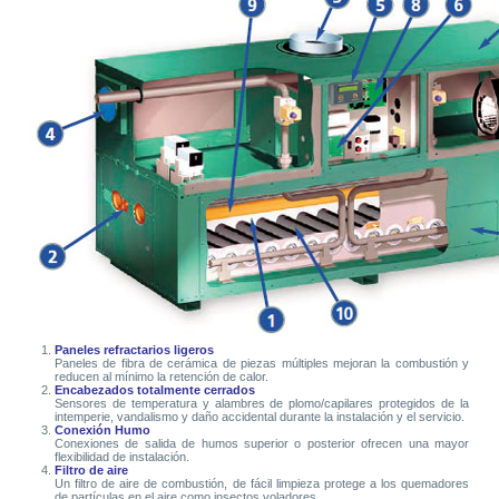
Paneles refractarios ligeros
Paneles de fibra de cerámica de piezas múltiples mejoran la combustión y
reducen al mínimo la retención de calor.
Encabezados totalmente cerrados
Sensores de temperatura y alambres de plomo/capilares protegidos de la
intemperie, vandalismo y daño accidental durante la instalación y el servicio.
Conexión Humo
Conexiones de salida de humos superior o posterior ofrecen una mayor
flexibilidad de instalación.
Filtro de aire
Un filtro de aire de combustión, de fácil limpieza protege a los quemadores
de partículas en el aire como insectos voladores.