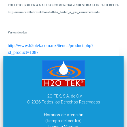
FOLLETO BOILER A GAS USO COMERCIAL-INDUSTRIAL LINEA HI DELTA
http://issuu.com/hidrotek/docs/folleto_boiler_a_gas_comercial-indu
Ver en tienda:
http://www.h2otek.com.mx/tienda/product.php?
id_product=1087
H2O TEK, S.A. de C.V.
® 2026 Todos los Derechos Reservados
Horarios de atención
(tiempo del centro)
Lunes a Viernes: