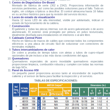
Centro de Diagnóstico On-Board
Montado de fábrica de serie (302 a 2342). Proporciona información de
servicios pertinentes, así como las posibles soluciones para el fallo. Todo en
inglés, sin códigos crípticos a descifrar. El control almacena hasta 16 faltas
en su archivo histórico para que la revisión del servicio técnico.
Luces de estado de visualización
Hasta 12 luces LED de alta intensidad, visible por adelantado, indican el
estado de funcionamiento de la caldera.
Construcción
El gabinete y todas las piezas internas son de acero galvanizado o de acero
aluminizado. El exterior está protegido por pintura en polvo texturizada,
idealmente diseñada para instalaciones en interiores o al aire libre.
Cableado Central Point
Hecho en fábrica de mazos de cables que conectan todos los componentes
eléctricos a una placa de circuito fácil de solucionar con conectores de
terminales múltiples.
Tubos intercambiadores de calor
De cobre a prueba de tiempo tubos con aletas y tubos de cupro-níquel
opcionales de pie incluso a las más duras condiciones del agua.
Quemadores
Quemadores especiales de acero inoxidable quemadores especiales
proporcionan limpieza, combustión robusta y cumplen con todas las normas
de bajo NOx.
Panel de Acceso HSI
Un pequeño panel proporciona acceso tanto al encendedor de superficie
caliente y el sensor de llama para facilitar la inspección y el servicio.
TABLAS DE ESPECIFICACIONES: