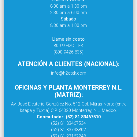
8:30 am a 1:30 pm
2:30 pm a 6:00 pm
Sábado
8:30 am a 1:00 pm
Llame sin costo
800 9 H2O TEK
(800 9426 835)
ATENCIÓN A CLIENTES (NACIONAL):
info@h2otek.com
OFICINAS Y PLANTA MONTERREY N.L.
(MATRIZ):
Av. José Eleuterio González No. 512 Col. Mitras Norte (entre
Ixtapa y Tuxtla) C.P. 64320 Monterrey, N.L. México.
Conmutador: (52) 81 83467510
(52) 81 83467534
(52) 81 83738802
(52) 81 23162248