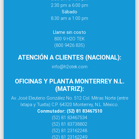
2:30 pm a 6:00 pm
Sábado
8:30 am a 1:00 pm
Llame sin costo
800 9 H2O TEK
(800 9426 835)
ATENCIÓN A CLIENTES (NACIONAL):
info@h2otek.com
OFICINAS Y PLANTA MONTERREY N.L.
(MATRIZ):
Av. José Eleuterio González No. 512 Col. Mitras Norte (entre
Ixtapa y Tuxtla) C.P. 64320 Monterrey, N.L. México.
Conmutador: (52) 81 83467510
(52) 81 83467534
(52) 81 83738802
(52) 81 23162248
(52) 81 23162249