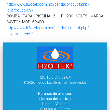
http://www.h2otek.com.mx/tienda/product.php?
id_product=697
BOMBA PARA PISCINA 5 HP 230 VOLTS MARCA
DAYTON MOD. 5PXD0
http://www.h2otek.com.mx/tienda/product.php?
id_product=696
H2O TEK, S.A. de C.V.
® 2026 Todos los Derechos Reservados
Horarios de atención
(tiempo del centro)
Lunes a Viernes:
8:30 am a 1:30 pm