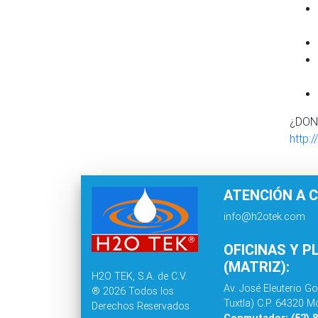
¿DON
http:
ATENCIÓN A C
info@h2otek.com
OFICINAS Y P
(MATRIZ):
H2O TEK, S.A. de C.V.
Av. José Eleuterio Go
® 2026 Todos los
Tuxtla) C.P. 64320 Mo
Derechos Reservados
Conmutador: (52) 