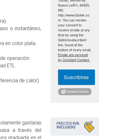
Nuevo LeÃ³n, 64320,
MX,
http://www.h2otek.co
m. You can revoke
ra).
your consent to
paso o instantáneo,
receive emails at any
time by using the
SafeUnsubscribe®
a en color plata.
link, found at the
bottom of every email.
Emails are serviced
 de operación.
by Constant Contact.
dad ETL.
Suscribirse
ferencia de calor).
Solamente gastaras
pasa a través del
tura graduada en el