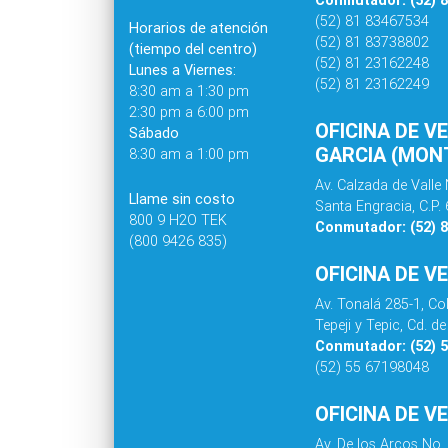
(52) 81 83467534
Horarios de atención
(52) 81 83738802
(tiempo del centro)
(52) 81 23162248
Lunes a Viernes:
(52) 81 23162249
8:30 am a 1:30 pm
2:30 pm a 6:00 pm
OFICINA DE V
Sábado
GARCIA (MONT
8:30 am a 1:00 pm
Av. Calzada de Valle 
Llame sin costo
Santa Engracia, C.P.
800 9 H2O TEK
Conmutador: (52) 
(800 9426 835)
OFICINA DE V
Av. Tonalá 285-1, C
Tepeji y Tepic, Cd. 
Conmutador: (52) 
(52) 55 67198048
OFICINA DE V
Av. De los Arcos No.