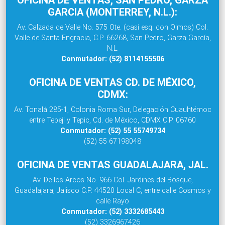
GARCIA (MONTERREY, N.L.):
Av. Calzada de Valle No. 575 Ote. (casi esq. con Olmos) Col.
Valle de Santa Engracia, C.P. 66268, San Pedro, Garza García,
N.L.
Conmutador: (52) 8114155506
OFICINA DE VENTAS CD. DE MÉXICO,
CDMX:
Av. Tonalá 285-1, Colonia Roma Sur, Delegación Cuauhtémoc
entre Tepeji y Tepic, Cd. de México, CDMX C.P. 06760
Conmutador: (52) 55 55749734
(52) 55 67198048
OFICINA DE VENTAS GUADALAJARA, JAL.
Av. De los Arcos No. 966 Col. Jardines del Bosque,
Guadalajara, Jalisco C.P. 44520 Local C, entre calle Cosmos y
calle Rayo
Conmutador: (52) 3332685443
(52) 3326967426