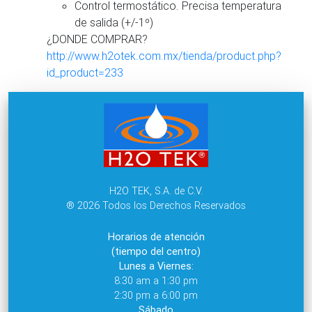
Control termostático. Precisa temperatura
de salida (+/-1º)
¿DONDE COMPRAR?
http://www.h2otek.com.mx/tienda/product.php?
id_product=233
H2O TEK, S.A. de C.V.
® 2026 Todos los Derechos Reservados
Horarios de atención
(tiempo del centro)
Lunes a Viernes:
8:30 am a 1:30 pm
2:30 pm a 6:00 pm
Sábado