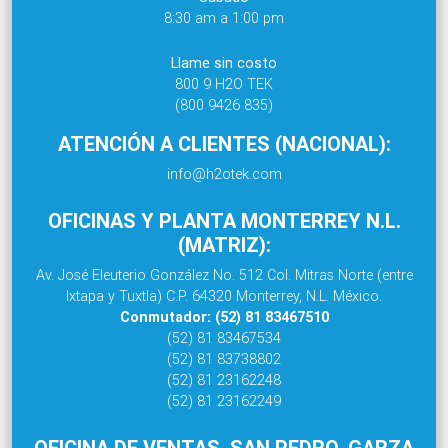
8:30 am a 1:00 pm
Llame sin costo
800 9 H2O TEK
(800 9426 835)
ATENCIÓN A CLIENTES (NACIONAL):
info@h2otek.com
OFICINAS Y PLANTA MONTERREY N.L.
(MATRIZ):
Av. José Eleuterio González No. 512 Col. Mitras Norte (entre
Ixtapa y Tuxtla) C.P. 64320 Monterrey, N.L. México.
Conmutador: (52) 81 83467510
(52) 81 83467534
(52) 81 83738802
(52) 81 23162248
(52) 81 23162249
OFICINA DE VENTAS, SAN PEDRO, GARZA