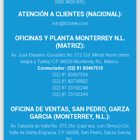
(800 9426 835)
ATENCIÓN A CLIENTES (NACIONAL):
info@h2otek.com
OFICINAS Y PLANTA MONTERREY N.L.
(MATRIZ):
Av. José Eleuterio González No. 512 Col. Mitras Norte (entre
Ixtapa y Tuxtla) C.P. 64320 Monterrey, N.L. México.
Conmutador: (52) 81 83467510
(52) 81 83467534
(52) 81 83738802
(52) 81 23162248
(52) 81 23162249
OFICINA DE VENTAS, SAN PEDRO, GARZA
GARCIA (MONTERREY, N.L.):
Av. Calzada de Valle No. 575 Ote. (casi esq. con Olmos) Col.
Valle de Santa Engracia, C.P. 66268, San Pedro, Garza García,
N.L.