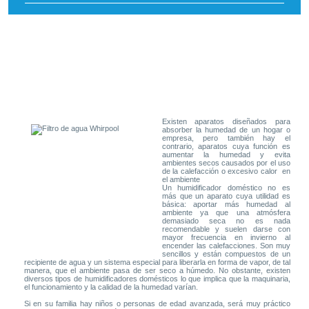
Existen aparatos diseñados para
absorber la humedad de un hogar o
empresa, pero también hay el
contrario, aparatos cuya función es
aumentar la humedad y evita
ambientes secos causados por el uso
de la calefacción o excesivo calor en
el ambiente
Un humidificador doméstico no es
más que un aparato cuya utilidad es
básica: aportar más humedad al
ambiente ya que una atmósfera
demasiado seca no es nada
recomendable y suelen darse con
mayor frecuencia en invierno al
encender las calefacciones. Son muy
sencillos y están compuestos de un
recipiente de agua y un sistema especial para liberarla en forma de vapor, de tal
manera, que el ambiente pasa de ser seco a húmedo. No obstante, existen
diversos tipos de humidificadores domésticos lo que implica que la maquinaria,
el funcionamiento y la calidad de la humedad varían.
Si en su familia hay niños o personas de edad avanzada, será muy práctico