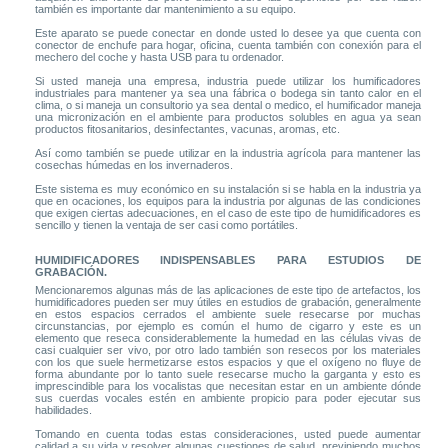
también es importante dar mantenimiento a su equipo.
Este aparato se puede conectar en donde usted lo desee ya que cuenta con
conector de enchufe para hogar, oficina, cuenta también con conexión para el
mechero del coche y hasta USB para tu ordenador.
Si usted maneja una empresa, industria puede utilizar los humificadores
industriales para mantener ya sea una fábrica o bodega sin tanto calor en el
clima, o si maneja un consultorio ya sea dental o medico, el humificador maneja
una micronización en el ambiente para productos solubles en agua ya sean
productos fitosanitarios, desinfectantes, vacunas, aromas, etc.
Así como también se puede utilizar en la industria agrícola para mantener las
cosechas húmedas en los invernaderos.
Este sistema es muy económico en su instalación si se habla en la industria ya
que en ocaciones, los equipos para la industria por algunas de las condiciones
que exigen ciertas adecuaciones, en el caso de este tipo de humidificadores es
sencillo y tienen la ventaja de ser casi como portátiles.
HUMIDIFICADORES INDISPENSABLES PARA ESTUDIOS DE
GRABACIÓN.
Mencionaremos algunas más de las aplicaciones de este tipo de artefactos, los
humidificadores pueden ser muy útiles en estudios de grabación, generalmente
en estos espacios cerrados el ambiente suele resecarse por muchas
circunstancias, por ejemplo es común el humo de cigarro y este es un
elemento que reseca considerablemente la humedad en las células vivas de
casi cualquier ser vivo, por otro lado también son resecos por los materiales
con los que suele hermetizarse estos espacios y que el oxígeno no fluye de
forma abundante por lo tanto suele resecarse mucho la garganta y esto es
imprescindible para los vocalistas que necesitan estar en un ambiente dónde
sus cuerdas vocales estén en ambiente propicio para poder ejecutar sus
habilidades.
Tomando en cuenta todas estas consideraciones, usted puede aumentar
calidad a su vida y resolver algunas cuestiones de salud, previniendo muchos