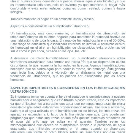
utilizar humificadores domésticos y puede ahorrar agua y electricidad ya que
es recomendable utilizarlos solo en invierno ya que mantiene el hogar más
confortable y evita enfermedades comunes como resfriado común y hasta
laringitis.
También mantiene el hogar en un ambiente limpio y fresco.
Aspectos a considerar de un humidificador ultrasónico:
Un humidificador, más concretamente, un humidificador de ultrasonido, se
utiliza comúnmente en muchos hogares para mantener la humedad relativa de
una habitación o de toda la casa. El rango de humedad oscila entre el 30-50%.
Este rango se considera que ideal para entornos de interior. Al optimizar el nivel
de humedad en el aire, un humidificador de ultrasonidos evita problemas de
salud como la piel seca, picazón en los ojos, tos, etc.
A diferencia de otros humidificadores, un humidificador ultrasónico utiliza
vibraciones ultrasónicas para formar una niebla fría que se dispersa en el aire
circundante, lo que aumenta la humedad en la zona. Algunos humidificadores
necesitan que se hierva agua para hacer lo mismo, sin embargo, éste genera
una niebla fina, debido a la vibración de un diafragma de metal con una
frecuencia de ultrasonidos, que no pueden ser escuchados por los seres
humanos.
ASPECTOS IMPORTANTES A CONSIDERAR EN LOS HUMIDIFICADORES
ULTRASÓNICOS.
Es importante tomar en cuenta el hervir el agua que le suministramos a nuestro
humidificador o asegurarse que esté filtrada o pasteurizada, esto es importante
ya que si llegásemos a cargarlo con agua que contenga impurezas de cierta
densidad o gravedad, estaríamos proporcionando alguna bacteria al ambiente,
dado que el agua utilizada en el humidificador no se hierve, las impurezas del
aparato se extienden a lo largo de la fina niebla generada. Esto puede ser
peligroso ya que estas impurezas no son más que los minerales presentes en
el agua del grifo que se utiliza en el aparato. También están los
microorganismos que crecen en el dispositivo debido a la presencia de agua
estancada. Los minerales presentes en el agua, cuando se dispersan,
adquieren una forma de polvo blanco sobre las superficies por esa razón