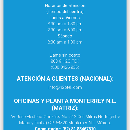
Horarios de atención
(tiempo del centro)
Lunes a Viernes:
8:30 am a 1:30 pm
2:30 pm a 6:00 pm
Sábado
8:30 am a 1:00 pm
Llame sin costo
800 9 H2O TEK
(800 9426 835)
ATENCIÓN A CLIENTES (NACIONAL):
info@h2otek.com
OFICINAS Y PLANTA MONTERREY N.L.
(MATRIZ):
Av. José Eleuterio González No. 512 Col. Mitras Norte (entre
Ixtapa y Tuxtla) C.P. 64320 Monterrey, N.L. México.
Conmutador: (52) 81 83467510